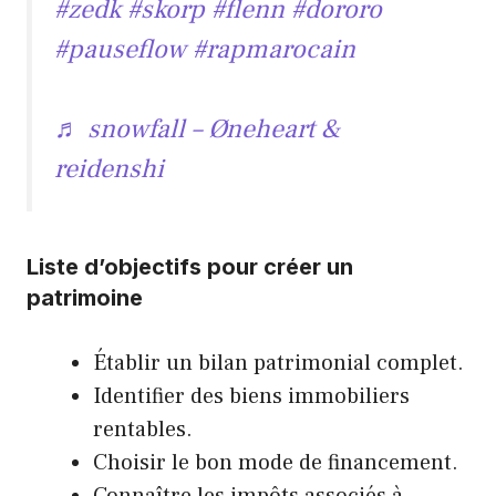
#zedk
#skorp
#flenn
#dororo
#pauseflow
#rapmarocain
♬ snowfall – Øneheart &
reidenshi
Liste d’objectifs pour créer un
patrimoine
Établir un bilan patrimonial complet.
Identifier des biens immobiliers
rentables.
Choisir le bon mode de financement.
Connaître les impôts associés à