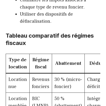
chaque type de revenu foncier.
Utiliser des dispositifs de
défiscalisation.
Tableau comparatif des régimes
fiscaux
Type de
Régime
Abattement
Déducti
location
fiscal
Location
Revenus
30 % (micro-
Charges 
nue
fonciers
foncier)
déficits
Location
BIC
50 %
Intégrali
meublée
(LMNP)
(abattement)
charges