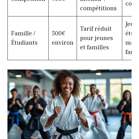
conf
compétitions
Jeun
Tarif réduit
Famille /
500€
étud
pour jeunes
Étudiants
environ
mem
et familles
fami