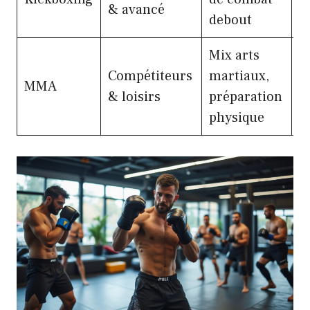
& avancé
debout
t
Mix arts
Compétiteurs
martiaux,
E
MMA
& loisirs
préparation
m
physique