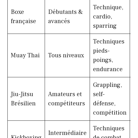
Technique,
Boxe
Débutants &
E
cardio,
française
avancés
c
sparring
Techniques
C
pieds-
Muay Thai
Tous niveaux
e
poings,
e
endurance
Grappling,
Jiu-Jitsu
Amateurs et
self-
C
Brésilien
compétiteurs
défense,
r
compétition
Techniques
C
Intermédiaire
Kickboxing
de combat
e