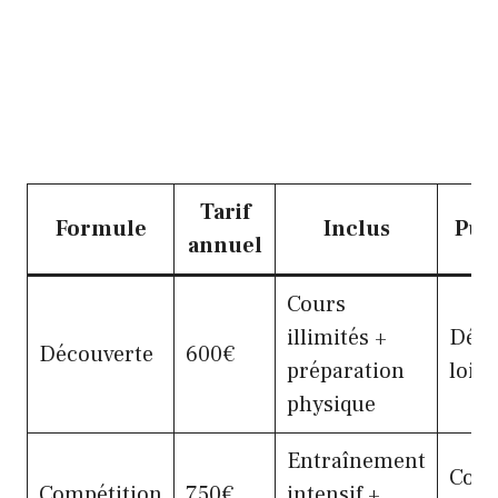
Tarif
Formule
Inclus
Publ
annuel
Cours
illimités +
Débu
Découverte
600€
préparation
loisi
physique
Entraînement
Comp
Compétition
750€
intensif +