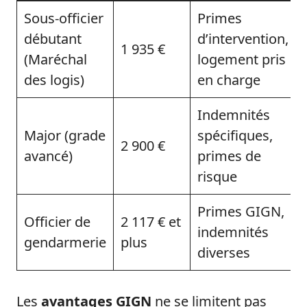
Sous-officier
Primes
débutant
d’intervention,
1 935 €
(Maréchal
logement pris
des logis)
en charge
Indemnités
Major (grade
spécifiques,
2 900 €
avancé)
primes de
risque
Primes GIGN,
Officier de
2 117 € et
indemnités
gendarmerie
plus
diverses
Les
avantages GIGN
ne se limitent pas