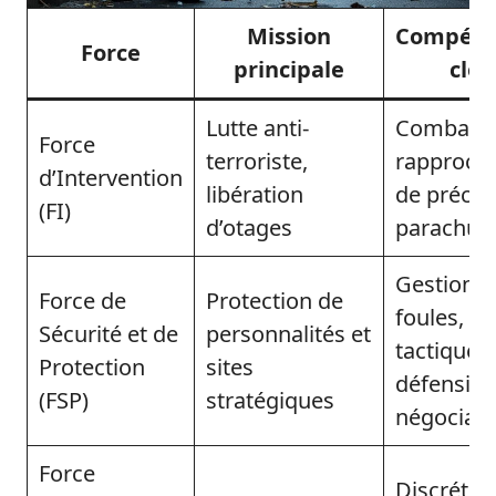
Mission
Compéte
Force
principale
clés
Lutte anti-
Combat
Force
terroriste,
rapproché,
d’Intervention
libération
de précisi
(FI)
d’otages
parachut
Gestion d
Force de
Protection de
foules,
Sécurité et de
personnalités et
tactiques
Protection
sites
défensive
(FSP)
stratégiques
négociati
Force
Discrétion