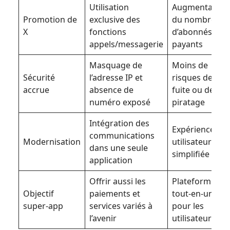
Utilisation
Augmentation
Promotion de
exclusive des
du nombre
X
fonctions
d’abonnés
appels/messagerie
payants
Masquage de
Moins de
Sécurité
l’adresse IP et
risques de
accrue
absence de
fuite ou de
numéro exposé
piratage
Intégration des
Expérience
communications
Modernisation
utilisateur
dans une seule
simplifiée
application
Offrir aussi les
Plateforme
Objectif
paiements et
tout-en-un
super-app
services variés à
pour les
l’avenir
utilisateurs