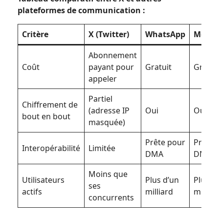
plateformes de communication :
Critère
X (Twitter)
WhatsApp
Messe
Abonnement
Coût
payant pour
Gratuit
Gratui
appeler
Partiel
Chiffrement de
(adresse IP
Oui
Oui
bout en bout
masquée)
Prête pour
Prête 
Interopérabilité
Limitée
DMA
DMA
Moins que
Utilisateurs
Plus d’un
Plus d
ses
actifs
milliard
milliar
concurrents