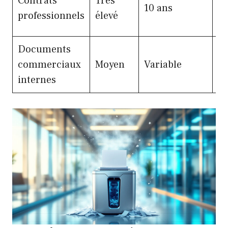
Contrats
Très
10 ans
pr
professionnels
élevé
Z
Documents
De
commerciaux
Moyen
Variable
lo
internes
Pr