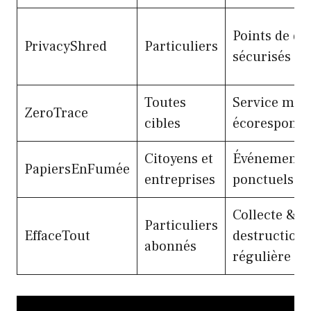
Points de dé
PrivacyShred
Particuliers
sécurisés
Toutes
Service mob
ZeroTrace
cibles
écoresponsa
Citoyens et
Événements
PapiersEnFumée
entreprises
ponctuels
Collecte &
Particuliers
EffaceTout
destruction
abonnés
régulière