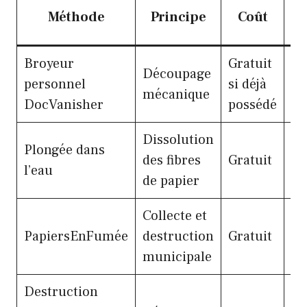
Méthode
Principe
Coût
Broyeur
Gratuit
Ra
Découpage
personnel
si déjà
(q
mécanique
DocVanisher
possédé
mi
Dissolution
Plongée dans
24
des fibres
Gratuit
l’eau
sé
de papier
Collecte et
Va
PapiersEnFumée
destruction
Gratuit
se
municipale
ca
Destruction