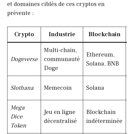
et domaines ciblés de ces cryptos en
prévente :
Crypto
Industrie
Blockchain
Multi-chain,
I
Ethereum,
Dogeverse
communauté
f
Solana, BNB
Doge
c
Vi
Slothana
Memecoin
Solana
a
Mega
T
Jeu en ligne
Blockchain
Dice
s
décentralisé
indéterminée
Token
r