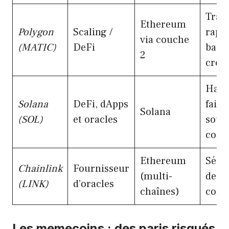
Tran
Ethereum
Polygon
Scaling /
rapid
via couche
(MATIC)
DeFi
bas, 
2
croi
Haute
Solana
DeFi, dApps
faibl
Solana
(SOL)
et oracles
sout
comm
Ethereum
Sécu
Chainlink
Fournisseur
(multi-
des 
(LINK)
d’oracles
chaînes)
cont
Les memecoins : des paris risqués