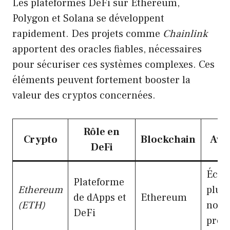
Les plateformes DeFi sur Ethereum,
Polygon et Solana se développent
rapidement. Des projets comme
Chainlink
apportent des oracles fiables, nécessaires
pour sécuriser ces systèmes complexes. Ces
éléments peuvent fortement booster la
valeur des cryptos concernées.
Rôle en
Crypto
Blockchain
Avan
DeFi
Écos
Plateforme
Ethereum
plus 
de dApps et
Ethereum
(ETH)
nomb
DeFi
proje