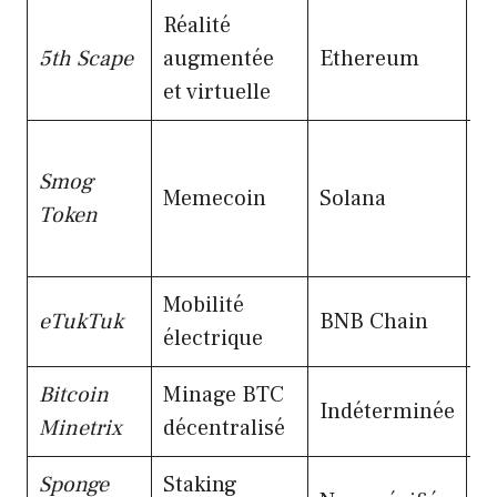
Réalité
M
5th Scape
augmentée
Ethereum
i
et virtuelle
3
A
Smog
m
Memecoin
Solana
Token
s
m
Mobilité
É
eTukTuk
BNB Chain
électrique
n
Bitcoin
Minage BTC
S
Indéterminée
Minetrix
décentralisé
i
Sponge
Staking
I