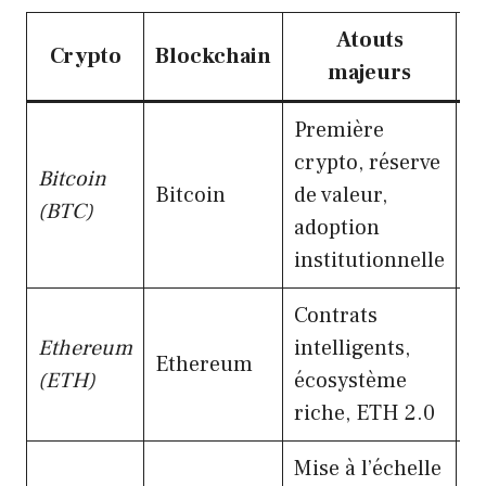
Atouts
Crypto
Blockchain
majeurs
Première
crypto, réserve
S
Bitcoin
Bitcoin
de valeur,
c
(BTC)
adoption
di
institutionnelle
Contrats
T
Ethereum
intelligents,
g
Ethereum
(ETH)
écosystème
u
riche, ETH 2.0
t
Mise à l’échelle
El