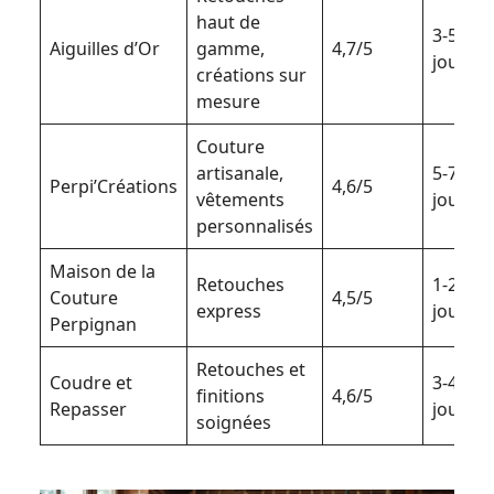
haut de
3-5
Aiguilles d’Or
gamme,
4,7/5
jours
créations sur
mesure
Couture
artisanale,
5-7
Perpi’Créations
4,6/5
vêtements
jours
personnalisés
Maison de la
Retouches
1-2
Couture
4,5/5
express
jours
Perpignan
Retouches et
Coudre et
3-4
finitions
4,6/5
Repasser
jours
soignées