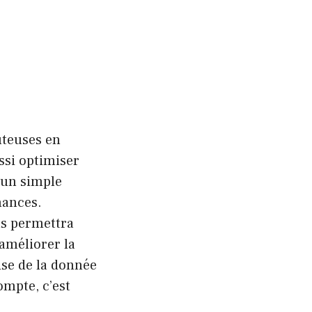
ûteuses en
ssi optimiser
 un simple
inances.
us permettra
’améliorer la
se de la donnée
ompte, c’est