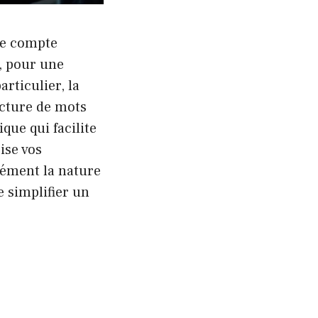
tre compte
, pour une
rticulier, la
ecture de mots
ique qui facilite
rise vos
nément la nature
 simplifier un