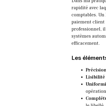
Dans ma pratique
rapidité avec la
comptables. Un 
paiement client 
professionnel, il
systèmes automat
efficacement.
Les éléments
Précision
Lisibilité 
Uniformit
opération
Complétu
le libellé.