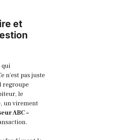
re et
estion
 qui
 n’est pas juste
Il regroupe
iteur, le
e, un virement
seur ABC –
ransaction.