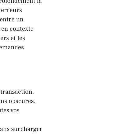
 profondément la
s erreurs
 entre un
 en contexte
ers et les
 demandes
 transaction.
ons obscures.
tes vos
sans surcharger