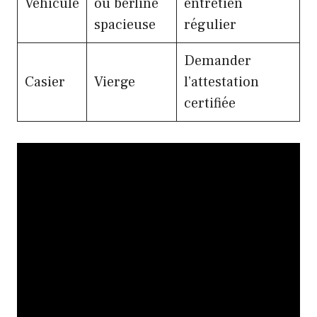
Véhicule
ou berline
entretien
spacieuse
régulier
Demander
Casier
Vierge
l’attestation
certifiée