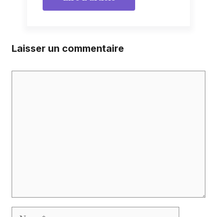
Laisser un commentaire
Commentaire
Nom