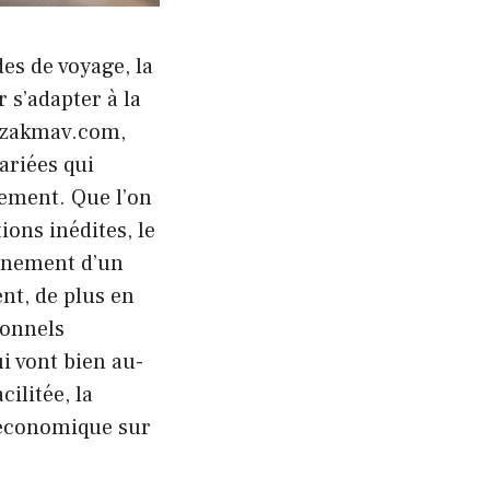
es de voyage, la
 s’adapter à la
ur zakmav.com,
ariées qui
gement. Que l’on
ions inédites, le
einement d’un
nt, de plus en
ionnels
i vont bien au-
ilitée, la
t économique sur