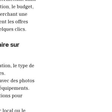
tion, le budget,
herchant une
nt les offres
lques clics.
ire sur
ation, le type de
es.
avec des photos
s équipements.
tions pour
 local ou le