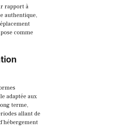
r rapport à
le authentique,
 déplacement
’impose comme
ation
eformes
ple adaptée aux
 long terme,
riodes allant de
e d’hébergement