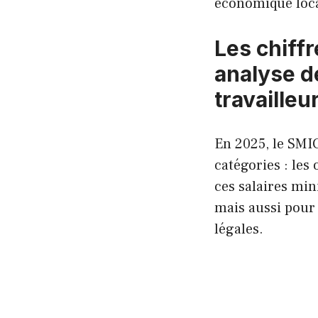
économique loca
Les chiffr
analyse dé
travailleu
En 2025, le SMI
catégories : les 
ces salaires mi
mais aussi pour
légales.