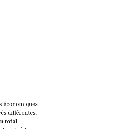
tés économiques
rès différentes.
u total