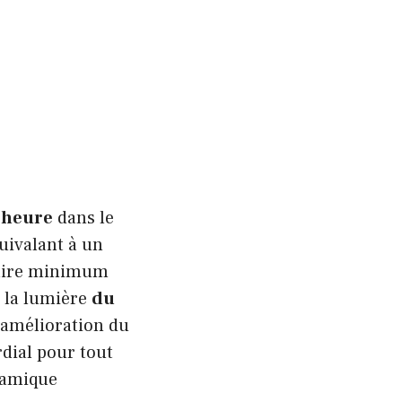
 heure
dans le
uivalant à un
alaire minimum
à la lumière
du
’amélioration du
dial pour tout
namique