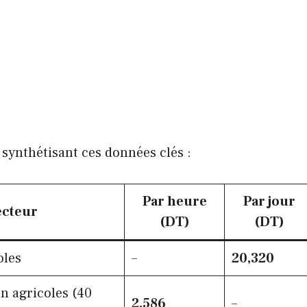
 synthétisant ces données clés :
Par heure
Par jour
ecteur
(DT)
(DT)
oles
–
20,320
n agricoles (40
2,586
–