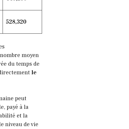
528,320
es
le nombre moyen
rée du temps de
 directement
le
emaine peut
e, payé à la
abilité et la
le niveau de vie