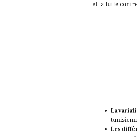
et la lutte contr
La variat
tunisienne
Les diff