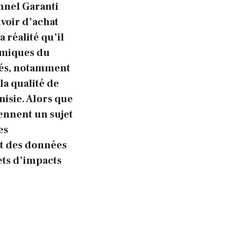
nnel Garanti
voir d’achat
 réalité qu’il
nomiques du
yés, notamment
la qualité de
nisie. Alors que
iennent un sujet
es
nt des données
ets d’impacts