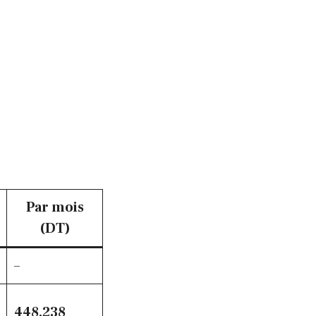
Par mois
(DT)
–
448,238