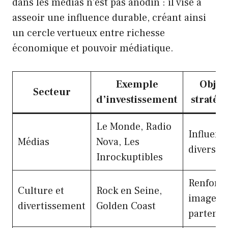
dans les médias n’est pas anodin : il vise à
asseoir une influence durable, créant ainsi
un cercle vertueux entre richesse
économique et pouvoir médiatique.
Exemple
Object
Secteur
d’investissement
stratég
Le Monde, Radio
Influenc
Médias
Nova, Les
diversifi
Inrockuptibles
Renforc
Culture et
Rock en Seine,
image et
divertissement
Golden Coast
partenar