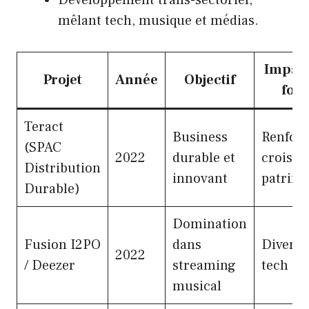
Développement trans-sectoriel,
mêlant tech, musique et médias.
Impact
Projet
Année
Objectif
for
Teract
Business
Renfor
(SPAC
2022
durable et
croissa
Distribution
innovant
patrimo
Durable)
Domination
Fusion I2PO
dans
Diversi
2022
/ Deezer
streaming
tech
musical