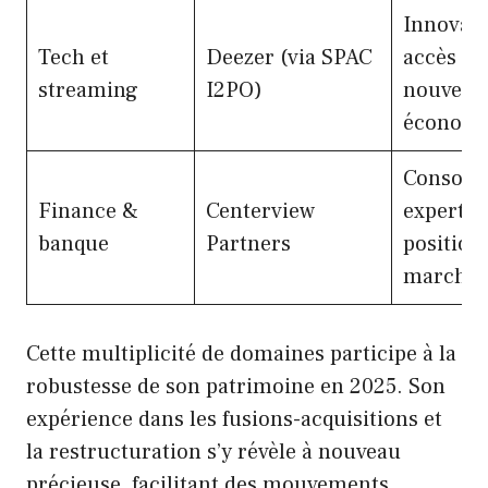
Innovati
Tech et
Deezer (via SPAC
accès à l
streaming
I2PO)
nouvelle
économi
Consolid
Finance &
Centerview
expertise
banque
Partners
position
marché
Cette multiplicité de domaines participe à la
robustesse de son patrimoine en 2025. Son
expérience dans les fusions-acquisitions et
la restructuration s’y révèle à nouveau
précieuse, facilitant des mouvements