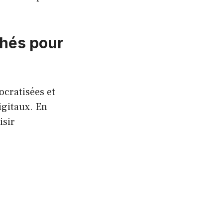
chés pour
ocratisées et
igitaux. En
isir