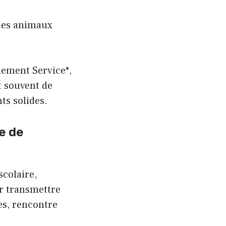
c les animaux
dement Service*,
nt souvent de
ts solides.
ge de
scolaire,
r transmettre
es, rencontre