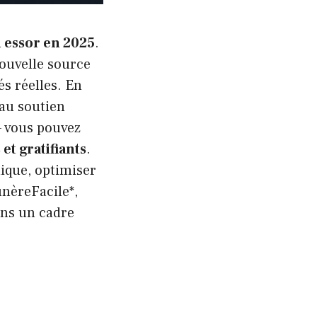
 essor en 2025
.
nouvelle source
és réelles. En
au soutien
— vous pouvez
et gratifiants
.
ique, optimiser
nèreFacile*,
ans un cadre