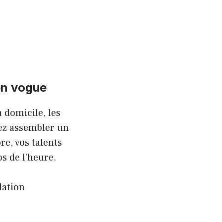
 en vogue
à domicile, les
ez assembler un
e, vos talents
os de l’heure.
lation