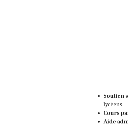
Soutien 
lycéens
Cours pa
Aide adm