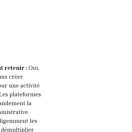
t retenir :
Oui,
ans créer
our une activité
 Les plateformes
randement la
inistrative.
elligemment les
 démultiplier