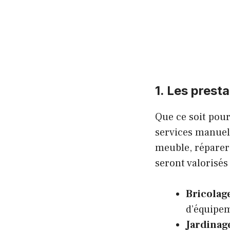
1. Les prest
Que ce soit pou
services manuel
meuble, réparer
seront valorisés
Bricolag
d’équipe
Jardinag