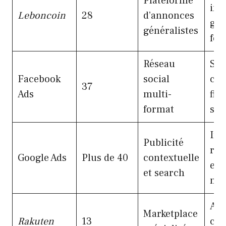
Plateforme
int
Leboncoin
28
d’annonces
géo
généralistes
for
Réseau
Seg
Facebook
social
com
37
Ads
multi-
fin
format
soc
Int
Publicité
rec
Google Ads
Plus de 40
contextuelle
et 
et search
mot
Aud
Marketplace
Rakuten
13
co