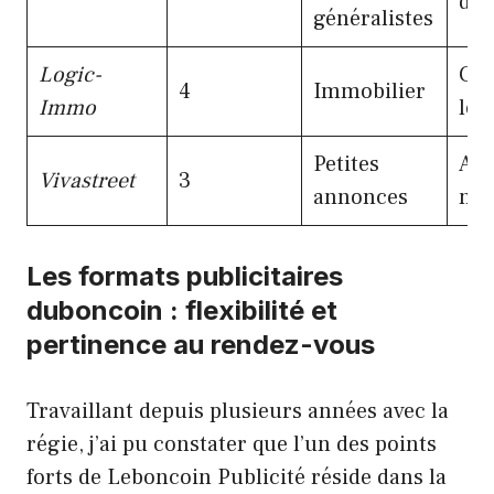
dim
généralistes
Logic-
Con
4
Immobilier
Immo
loc
Petites
Aud
Vivastreet
3
annonces
nic
Les formats publicitaires
duboncoin : flexibilité et
pertinence au rendez-vous
Travaillant depuis plusieurs années avec la
régie, j’ai pu constater que l’un des points
forts de Leboncoin Publicité réside dans la