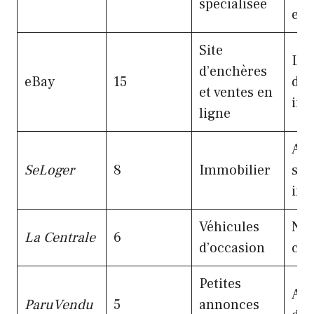
spécialisée
eng
Site
Lar
d’enchères
eBay
15
d’a
et ventes en
int
ligne
Aud
SeLoger
8
Immobilier
spé
imm
Véhicules
Nic
La Centrale
6
d’occasion
cib
Petites
Aud
ParuVendu
5
annonces