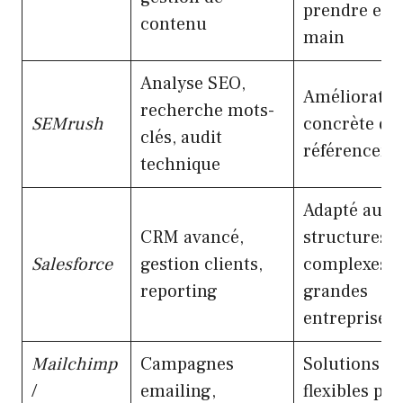
prendre en
contenu
main
Analyse SEO,
Amélioratio
recherche mots-
SEMrush
concrète du
clés, audit
référencem
technique
Adapté aux
CRM avancé,
structures
Salesforce
gestion clients,
complexes e
reporting
grandes
entreprises
Mailchimp
Campagnes
Solutions
/
emailing,
flexibles po