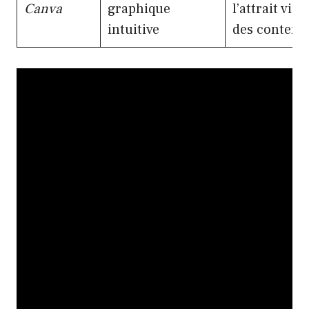
Canva
graphique
l’attrait visu
intuitive
des contenu