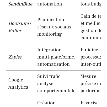
SendinBlue
automation
tous budget
Gain de tem
Planification
Hootsuite
/
et meilleure
réseaux sociaux,
Buffer
gestion de
monitoring
communaut
Intégration
Fluidifie les
Zapier
multi-plateforme,
processus
automatisation
inter-outils
Suivi trafic,
Mesure
Google
analyse
précise des
Analytics
comportementale
performanc
Création
Favorise