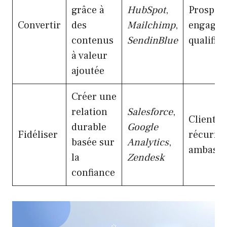
grâce à
HubSpot
,
Prospec
Convertir
des
Mailchimp
,
engagés 
contenus
SendinBlue
qualifiés
à valeur
ajoutée
Créer une
relation
Salesforce
,
Clients
durable
Google
Fidéliser
récurren
basée sur
Analytics
,
ambassa
la
Zendesk
confiance