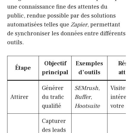
une connaissance fine des attentes du
public, rendue possible par des solutions
automatisées telles que
Zapier
, permettant
de synchroniser les données entre différents
outils.
Objectif
Exemples
Résul
Étape
principal
d’outils
atte
Générer
SEMrush
,
Visiteur
Attirer
du trafic
Buffer
,
intéress
qualifié
Hootsuite
votre of
Capturer
des leads