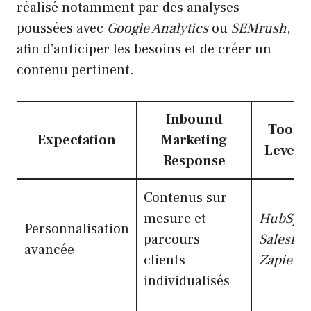
réalisé notamment par des analyses
poussées avec
Google Analytics
ou
SEMrush
,
afin d’anticiper les besoins et de créer un
contenu pertinent.
Inbound
Tools 
Expectation
Marketing
Levera
Response
Contenus sur
mesure et
HubSpo
Personnalisation
parcours
Salesfor
avancée
clients
Zapier
individualisés