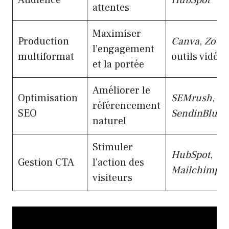
Audience
HubSpot
attentes
Maximiser
Production
Canva
,
Zoo
l’engagement
multiformat
outils vidéo
et la portée
Améliorer le
Optimisation
SEMrush
,
référencement
SEO
SendinBlue
naturel
Stimuler
HubSpot
,
Gestion CTA
l’action des
Mailchimp
visiteurs